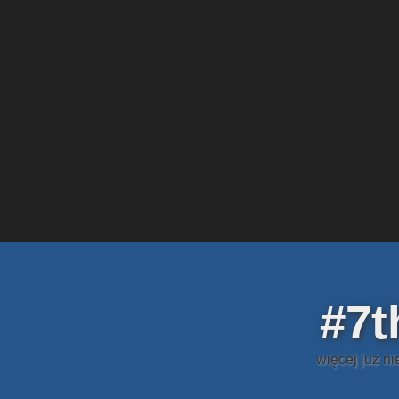
#7t
więcej już n